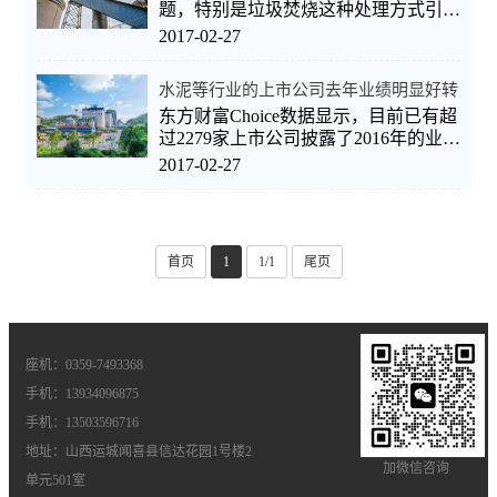
题，特别是垃圾焚烧这种处理方式引发
业内争论。笔者认为，应从全局考虑，
2017-02-27
充分了解并衡量垃圾处置方式。除了垃
圾填埋、焚烧等方式之外，还有
水泥等行业的上市公司去年业绩明显好转
东方财富Choice数据显示，目前已有超
过2279家上市公司披露了2016年的业绩
预告，其中业绩预增的上市公司超1710
2017-02-27
家。 尽管只是业绩预告，但通过这种
形式，上市公司去年的经营成绩单大体
首页
1
1/1
尾页
座机：0359-7493368
手机：13934096875
手机：13503596716
地址：山西运城闻喜县信达花园1号楼2
加微信咨询
单元501室