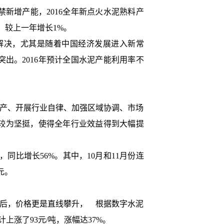
禁新增产能，2016全年新点火水泥熟料产
吨，较上一年增长1%。
解决，尤其是随着中国经济发展进入新常
出。2016年预计全国水泥产能利用率不
生产、开展行业自律、加强区域协调、市场
较为坚挺，使得全年行业效益得到大幅提
，同比增长56%。其中，10月和11月份连
元。
以后，价格更是直线攀升， 根据数字水泥
总计上涨了93元/吨，涨幅达37%。