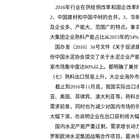
2016年行业在供给侧改革和国企改革
2、中国建材和中国中材的合并，3、
及企业多、产能大、范围广的特点。事实
大集团企业熟料产能占比从2015年的54%
国办发〔2016〕34号文件《关于促进
份中国水泥协会提交了关于水泥企业产能
家市场集中度达80%以上。都明确了兼
（七）熟料出口贸易上升，大企业海外
截止到2016年11月底，我国实际出口水
亚、美国、菲律宾、澳大利亚等，熟料
需求前景，同时也为减少对国内市场的
大幅下滑，也说明企业在出口获利将大
国内水泥产能严重过剩，需求增长动力
罗斯欧洲水泥集团战略合作项目，葛洲