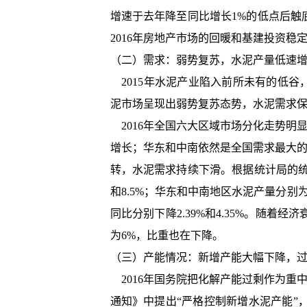
增速于去年降至同比增长1%的低点后
2016年房地产市场的回暖和基建投资
（二）需求：弱势复苏，水泥产量低速
2015年水泥产业陷入前所未有的低谷
泥市场呈现出弱势复苏态势，水泥需求保持
2016年全国六大区域市场分化走势明
增长；华东和中南依然是全国需求最大的
转，水泥需求持续下滑。根据统计局的统计数
和8.5%；华东和中南地区水泥产量分别为6
同比分别下降2.39%和4.35%。随着
为6%，比重也在下降。
（三）产能情况：新增产能大幅下降，
2016年国务院把化解产能过剩作为重中
通知》中提出“严格控制新增水泥产能”，