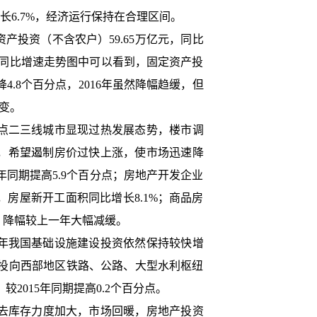
长6.7%，经济运行保持在合理区间。
投资（不含农户）59.65万亿元，同比
资产投资同比增速走势图中可以看到，固定资产投
4.8个百分点，2016年虽然降幅趋缓，但
变。
点二三线城市显现过热发展态势，楼市调
策，希望遏制房价过快上涨，使市场迅速降
去年同期提高5.9个百分点；房地产开发企业
房屋新开工面积同比增长8.1%；商品房
%，降幅较上一年大幅减缓。
年我国基础设施建设投资依然保持较快增
重点投向西部地区铁路、公路、大型水利枢纽
较2015年同期提高0.2个百分点。
去库存力度加大，市场回暖，房地产投资