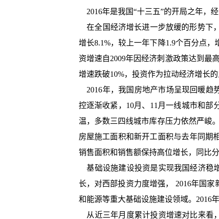
2016年是我国“十三五”的开局之年，
在全国经济增长进一步放缓的形势下，固
增长8.1%，较上一年下降1.9个百分点，
资增速自2009年因经济刺激政策达到最高
增速跌破10%，投资作为拉动经济增长
2016年，我国房地产市场呈现回暖
控逐渐收紧，10月、11月一线城市和
温，多数三四线城市库存压力依然严峻。20
房屋施工面积和新开工面积与去年同期相
销售面积和销售额保持高位增长，同比分别增
基础设施建设投资是实现我国经济稳增
长，对西部投资力度增强， 2016年国
和能源等重大基础设施建设领域。2016年我
从近三年月度累计投资增速对比来看，