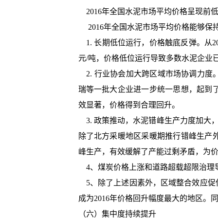
2016年全国水泥市场平均价格呈现前
2016年全国水泥市场平均价格能够保
1. 长期低位运行，价格触底反弹。从20
元/吨，价格低位运行导致多数水泥企业
2. 行业协会加大跨区域市场协调力
瑞等一批大企业进一步统一思想，起到
效显著，价格得到合理回升。
3. 政策推动，水泥错峰生产力度加大，
除了北方采暖地区采暖期推行错峰生产
峰生产，有效缓解了产能过剩矛盾，为
4、煤炭价格上涨和道路超载超限治理
5、除了上述因素外，区域整合效应促
成为2016年价格回升幅度最大的地区
（六）集中度持续提升