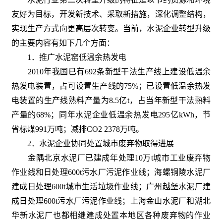
友好为目标，开发新技术、采取新措施，深化调整结构，
实现生产方式向更高层次转变。当前，水泥企业转型升级
的主要内容有如下几个方面：
1．推广水泥窑低温余热发电
2010年我国已有692条新型干法生产线上建设低温余
热发电装置，占可设置生产线的75%；已设置低温余热发
电装置的生产线熟料产量为8.5亿t，占当年新型干法熟料
产量的68%；同年水泥企业低温余热发电295亿kWh，节
省标煤991万吨；减排CO2 2378万吨。
2．水泥企业协同处置城市废弃物取得进展
金隅北京水泥厂已建成年处理10万t城市工业废弃物
作业线和日处理600t污水厂污泥作业线；海螺铜陵水泥厂
建成日处理600t城市生活垃圾作业线；广州越堡水泥厂建
成日处理600t污水厂污泥作业线；上海金山水泥厂和湖北
华新水泥厂也都相继建成处置本地区各种废弃物的作业