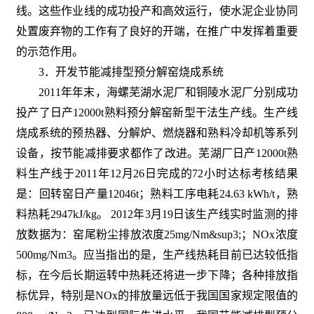
线。这些作业线的成功投产和高效运行，使水泥企业协同
处置废弃物的工作有了良好的开端，在推广中发挥着重要
的示范作用。
3．开发节能减排型预分解窑烧成系统
2011年年末，海螺芜湖水泥厂和铜陵水泥厂分别成功
投产了日产12000t熟料预分解窑新型干法生产线。生产线
烧成系统的预热器、分解炉、燃烧器和熟料冷却机等系列
设备，按节能减排要求都作了改进。芜湖厂日产12000t熟
料生产线于2011年12月26日完成的72小时达标考核结果
是：回转窑日产量12046t；熟料工序电耗24.63 kWh/t，熟
料热耗2947kJ/kg。 2012年3月19日该生产线实时监测的排
放数据为：窑尾粉尘排放浓度25mg/Nm&sup3;；NOx浓度
500mg/Nm3。应当指出的是，生产线热耗目前已达较低指
标，在今后长期运转中热耗还将进一步下降；各种排放指
标优异，特别是NOx的排放量远低于我国国家规定限值的